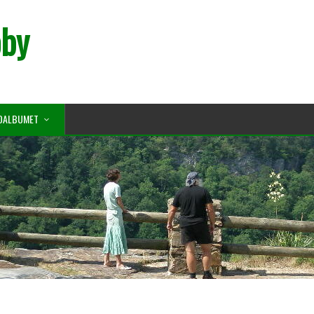
oby
OALBUMET