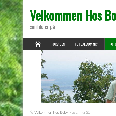
Velkommen Hos B
smil du er på
FORSIDEN
FOTOALBUM NR 1.
FOT
>
Velkommen Hos Boby
usa – tur 21