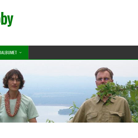
oby
OALBUMET