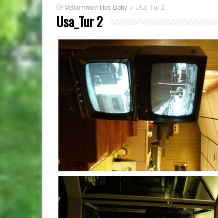
>
Velkommen Hos Boby
Usa_Tur 2
Usa_Tur 2