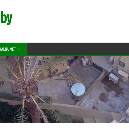
oby
OALBUMET